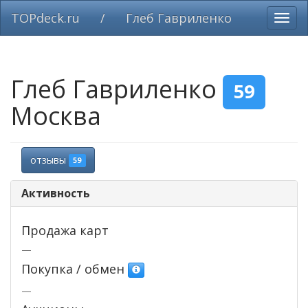
TOPdeck.ru
/
Глеб Гавриленко
Вклю
нави
Глеб Гавриленко
59
Москва
отзывы
59
Активность
Продажа карт
—
Покупка / обмен
—