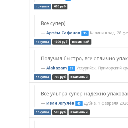
покупка
600 руб
Все супер)
Артём Сафонов
Калининград, 28 фе
35
покупка
1000 руб
взаимный
Получил быстро, все отлично упак
Alakazam
Уссурийск, Приморский кр
28
покупка
700 руб
взаимный
Всё ультра супер надежно упаков
Иван Жгулёв
Дубна, 1 февраля 202
43
покупка
500 руб
взаимный