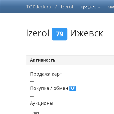
TOPdeck.ru
/
lzerol
Профиль
Маг
lzerol
Ижевск
79
Активность
Продажа карт
—
Покупка / обмен
—
Аукционы
Лот