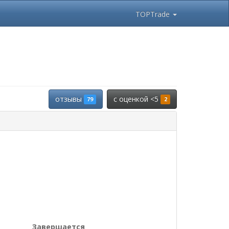
TOPTrade
отзывы
c оценкой <5
79
2
Завершается