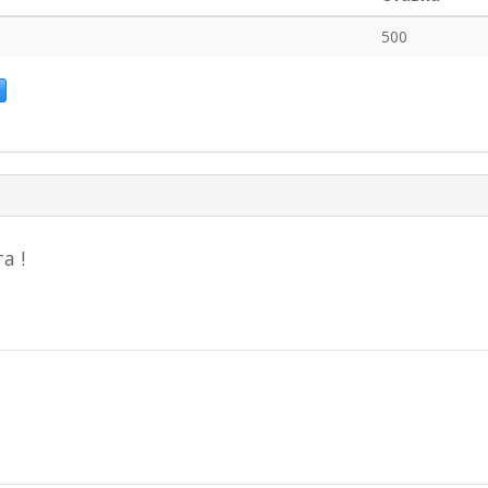
500
а !