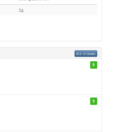
2д
все отзывы
5
5