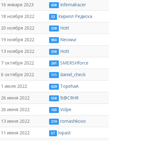
16 января 2023
Infernalracer
638
18 ноября 2022
Кирилл Редиска
32
20 ноября 2022
Hott
338
19 ноября 2022
Neowur
950
13 ноября 2022
Hott
338
7 октября 2022
SMERSHforce
261
6 октября 2022
daniel_check
111
1 июля 2022
TopehaA
629
26 июня 2022
В@СЯНЯ
558
26 июня 2022
Volpe
103
13 июня 2022
romashkovo
219
11 июня 2022
lopast
57