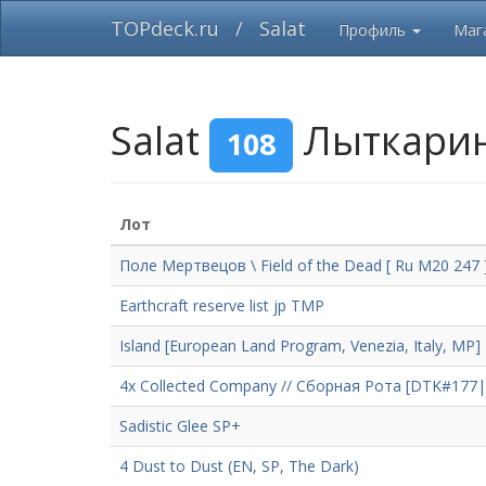
TOPdeck.ru
/
Salat
Профиль
Маг
Salat
Лыткари
108
Лот
Поле Мертвецов \ Field of the Dead [ Ru M20 247 
Earthcraft reserve list jp TMP
Island [European Land Program, Venezia, Italy, MP]
4x Collected Company // Сборная Рота [DTK#177
Sadistic Glee SP+
4 Dust to Dust (EN, SP, The Dark)