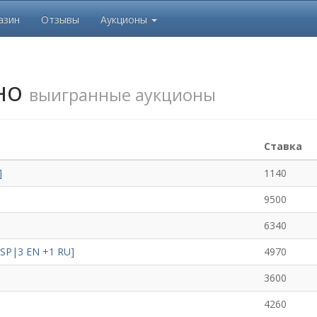
азин
Отзывы
Аукционы
но
выигранные аукционы
Ставка
]
1140
9500
6340
|SP|3 EN +1 RU]
4970
3600
4260