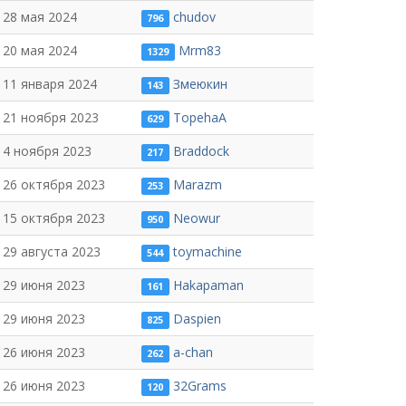
28 мая 2024
chudov
796
20 мая 2024
Mrm83
1329
11 января 2024
Змеюкин
143
21 ноября 2023
TopehaA
629
4 ноября 2023
Braddock
217
26 октября 2023
Marazm
253
15 октября 2023
Neowur
950
29 августа 2023
toymachine
544
29 июня 2023
Hakapaman
161
29 июня 2023
Daspien
825
26 июня 2023
a-chan
262
26 июня 2023
32Grams
120