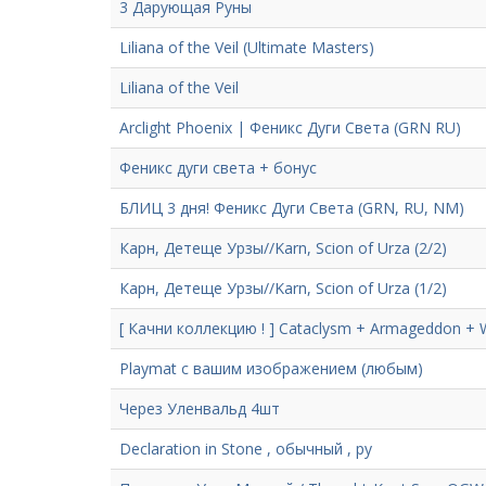
3 Дарующая Руны
Liliana of the Veil (Ultimate Masters)
Liliana of the Veil
Arclight Phoenix | Феникс Дуги Света (GRN RU)
Феникс дуги света + бонус
БЛИЦ 3 дня! Феникс Дуги Света (GRN, RU, NM)
Карн, Детеще Урзы//Karn, Scion of Urza (2/2)
Карн, Детеще Урзы//Karn, Scion of Urza (1/2)
[ Качни коллекцию ! ] Cataclysm + Armageddon + Wra
Playmat с вашим изображением (любым)
Через Уленвальд 4шт
Declaration in Stone , обычный , ру