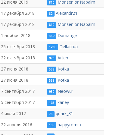
22 июля 2019
Monsenior Napalm
810
17 декабря 2018
Alexandr21
82
17 декабря 2018
Monsenior Napalm
810
1 ноября 2018
Damange
359
25 октября 2018
Dellacrua
1236
22 октября 2018
Artem
970
27 июня 2018
Kotka
538
27 июня 2018
Kotka
538
7 сентября 2017
Neowur
950
5 сентября 2017
karley
103
4 июля 2017
quark_31
75
22 апреля 2016
happyromio
155