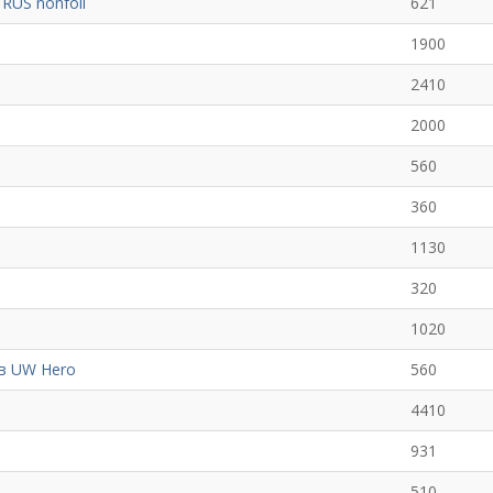
RUS nonfoil
621
1900
2410
2000
560
360
1130
320
1020
 в UW Hero
560
4410
931
510