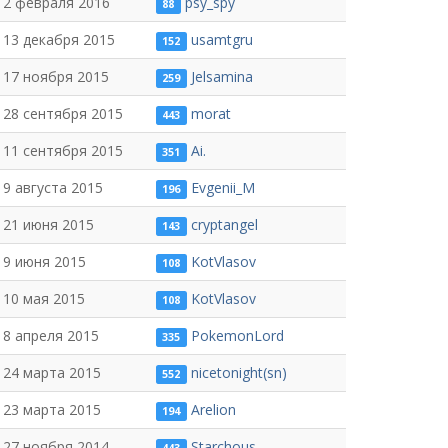
2 февраля 2016
psy_spy
88
13 декабря 2015
usamtgru
152
17 ноября 2015
Jelsamina
259
28 сентября 2015
morat
443
11 сентября 2015
Ai.
351
9 августа 2015
Evgenii_M
196
21 июня 2015
cryptangel
143
9 июня 2015
KotVlasov
108
10 мая 2015
KotVlasov
108
8 апреля 2015
PokemonLord
335
24 марта 2015
nicetonight(sn)
552
23 марта 2015
Arelion
194
27 ноября 2014
Starchous