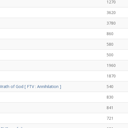
1270
3620
3780
860
580
500
1960
1870
th of God [ FTV : Annihilation ]
540
830
841
721