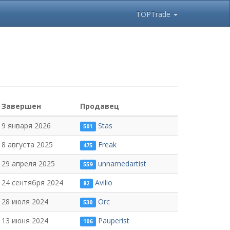
TOPTrade
Завершен
Продавец
9 января 2026
Stas
501
8 августа 2025
Freak
475
29 апреля 2025
unnamedartist
559
24 сентября 2024
Avilio
82
28 июля 2024
Orc
530
13 июня 2024
Pauperist
106