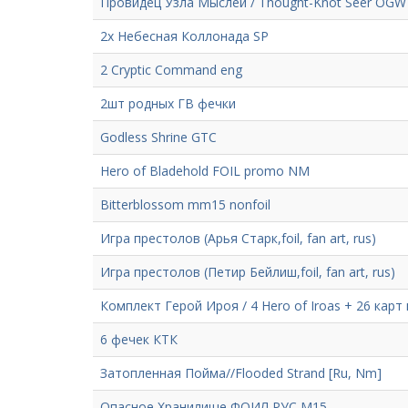
Провидец Узла Мыслей / Thought-Knot Seer OGW 
2х Небесная Коллонада SP
2 Cryptic Command eng
2шт родных ГВ фечки
Godless Shrine GTC
Hero of Bladehold FOIL promo NM
Bitterblossom mm15 nonfoil
Игра престолов (Арья Старк,foil, fan art, rus)
Игра престолов (Петир Бейлиш,foil, fan art, rus)
Комплект Герой Ироя / 4 Hero of Iroas + 26 карт
6 фечек КТК
Затопленная Пойма//Flooded Strand [Ru, Nm]
Опасное Хранилище ФОИЛ РУС М15