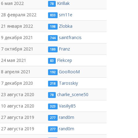
6 мая 2022
Kirillak
78
28 февраля 2022
sm11e
833
21 января 2022
Zlobka
198
9 декабря 2021
saintfrancis
744
7 октября 2021
Franz
180
24 мая 2021
Flekcep
83
8 апреля 2021
GooRooM
192
7 декабря 2020
Tarosskiy
218
23 августа 2020
charlie_scene50
78
10 августа 2020
Vasiliy85
323
27 августа 2019
rand0m
277
27 августа 2019
rand0m
277