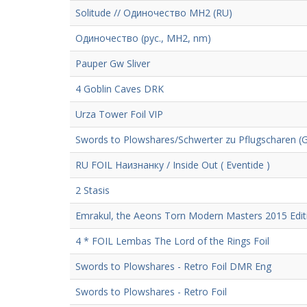
Solitude // Одиночество MH2 (RU)
Одиночество (рус., MH2, nm)
Pauper Gw Sliver
4 Goblin Caves DRK
Urza Tower Foil VIP
Swords to Plowshares/Schwerter zu Pflugscharen 
RU FOIL Наизнанку / Inside Out ( Eventide )
2 Stasis
Emrakul, the Aeons Torn Modern Masters 2015 Edit
4 * FOIL Lembas The Lord of the Rings Foil
Swords to Plowshares - Retro Foil DMR Eng
Swords to Plowshares - Retro Foil