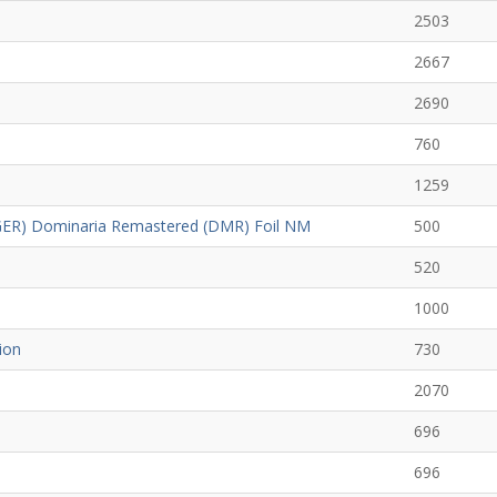
2503
2667
2690
760
1259
(GER) Dominaria Remastered (DMR) Foil NM
500
520
1000
ion
730
2070
696
696