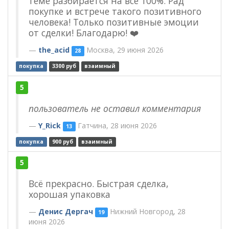
теме разбирается на все 100%. Рад
покупке и встрече такого позитивного
человека! Только позитивные эмоции
от сделки! Благодарю! ❤️
the_acid
Москва, 29 июня 2026
28
покупка
3300 руб
взаимный
5
пользователь не оставил комментария
Y_Rick
Гатчина, 28 июня 2026
13
покупка
900 руб
взаимный
5
Всё прекрасно. Быстрая сделка,
хорошая упаковка
Денис Дергач
Нижний Новгород, 28
19
июня 2026