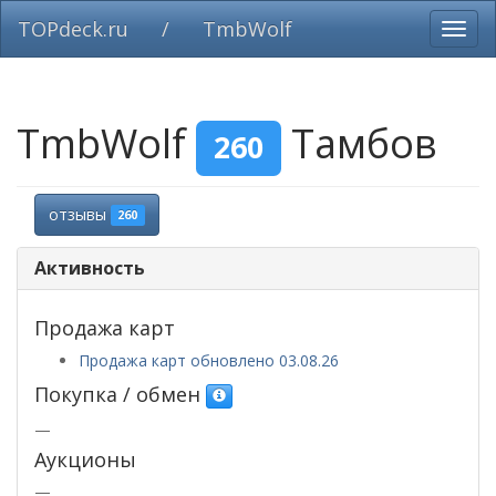
TOPdeck.ru
/
TmbWolf
Вклю
нави
TmbWolf
Тамбов
260
отзывы
260
Активность
Продажа карт
Продажа карт обновлено 03.08.26
Покупка / обмен
—
Аукционы
—