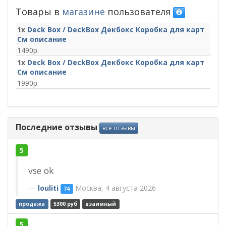
Товары в
магазине
пользователя
1x
Deck Box / DeckBox Декбокс Коробка для карт
См описание
1490
1x
Deck Box / DeckBox Декбокс Коробка для карт
См описание
1990
Последние отзывы
все отзывы
5
vse ok
louliti
Москва, 4 августа 2026
74
продажа
5300 руб
взаимный
5