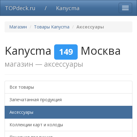
TOPdeck.ru
/
Kanycma
Вклю
нави
Магазин
Товары Kanycma
Аксессуары
Kanycma
Москва
149
магазин — аксессуары
Все товары
Запечатанная продукция
Аксессуары
Коллекции карт и колоды