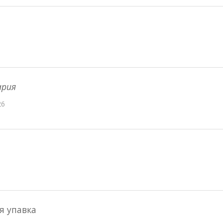
ария
26
я упавка