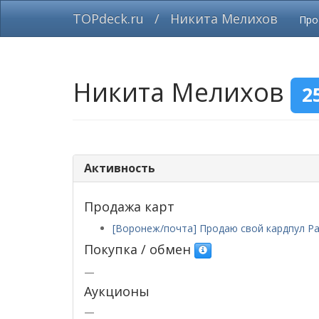
TOPdeck.ru
/
Никита Мелихов
Пр
Никита Мелихов
2
Активность
Продажа карт
[Воронеж/почта] Продаю свой кардпул Pa
Покупка / обмен
—
Аукционы
—