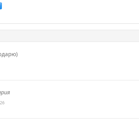
одарю)
ария
26