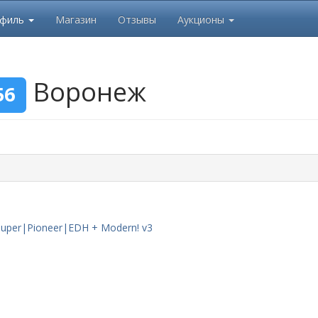
офиль
Магазин
Отзывы
Аукционы
Воронеж
56
uper|Pioneer|EDH + Modern! v3