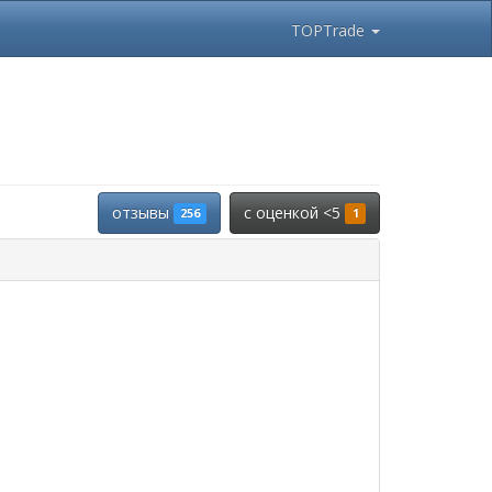
TOPTrade
отзывы
c оценкой <5
256
1