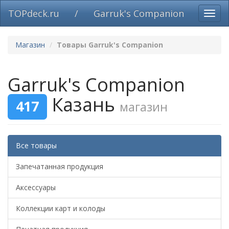
TOPdeck.ru
/
Garruk's Companion
Вклю
нави
Магазин
Товары Garruk's Companion
Garruk's Companion
Казань
417
магазин
Все товары
Запечатанная продукция
Аксессуары
Коллекции карт и колоды