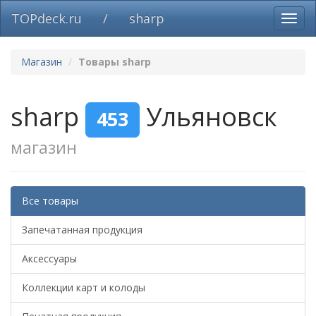
TOPdeck.ru
/
sharp
Вклю
нави
Магазин
Товары sharp
sharp
Ульяновск
453
магазин
Все товары
Запечатанная продукция
Аксессуары
Коллекции карт и колоды