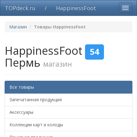
TOPdeck.ru
/
HappinessFoot
Вклю
нави
Магазин
Товары HappinessFoot
HappinessFoot
54
Пермь
магазин
Все товары
Запечатанная продукция
Аксессуары
Коллекции карт и колоды