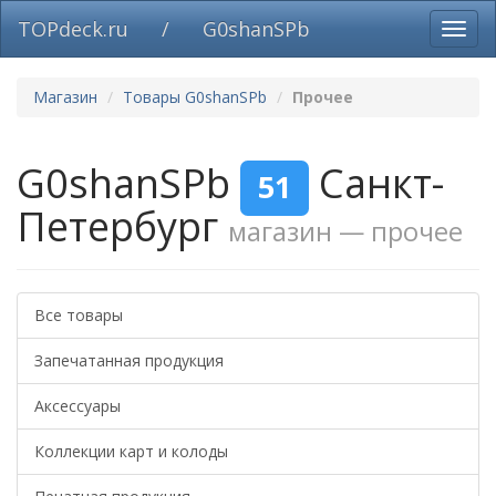
TOPdeck.ru
/
G0shanSPb
Вклю
нави
Магазин
Товары G0shanSPb
Прочее
G0shanSPb
Санкт-
51
Петербург
магазин — прочее
Все товары
Запечатанная продукция
Аксессуары
Коллекции карт и колоды