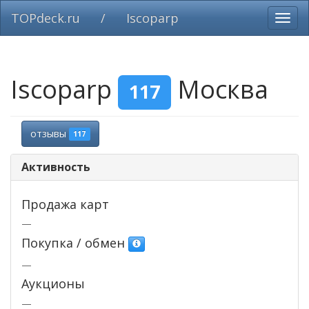
TOPdeck.ru
/
Iscoparp
Вклю
нави
Iscoparp
Москва
117
отзывы
117
Активность
Продажа карт
—
Покупка / обмен
—
Аукционы
—