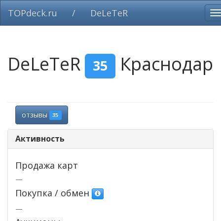
TOPdeck.ru
/
DeLeTeR
В
н
DeLeTeR
Краснодар
35
отзывы
35
Активность
Продажа карт
—
Покупка / обмен
—