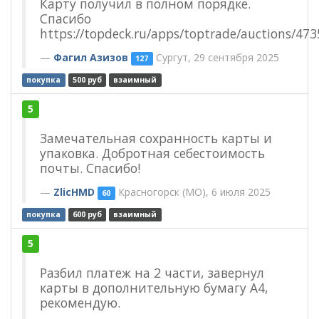
Карту получил в полном порядке.
Спасибо
https://topdeck.ru/apps/toptrade/auctions/47
Фагил Азизов
Сургут, 29 сентября 2025
127
покупка
500 руб
взаимный
5
Замечательная сохранность карты и
упаковка. Добротная себестоимость
почты. Спасибо!
ZlicHMD
Красногорск (МО), 6 июля 2025
60
покупка
600 руб
взаимный
5
Разбил платеж на 2 части, завернул
карты в дополнительную бумагу А4,
рекомендую.