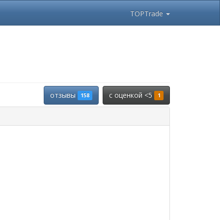
TOPTrade
отзывы
c оценкой <5
158
1