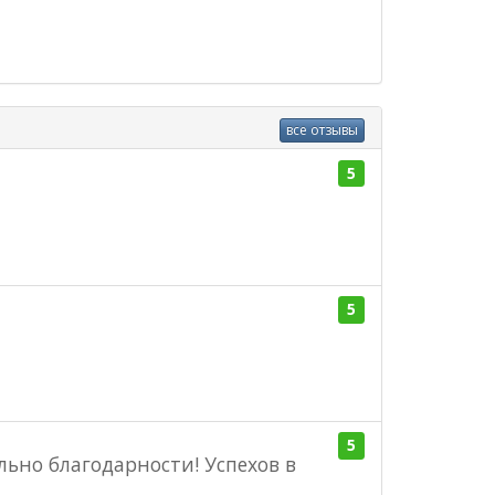
все отзывы
5
5
5
ьно благодарности! Успехов в