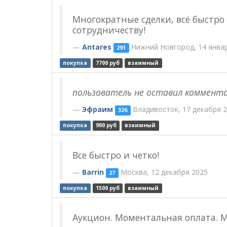
Многократные сделки, всё быстро
сотрудничеству!
Antares
Нижний Новгород, 14 янва
291
покупка
7700 руб
взаимный
пользователь не оставил коммент
Эфраим
Владивосток, 17 декабря 
326
покупка
900 руб
взаимный
Все быстро и четко!
Barrin
Москва, 12 декабря 2025
27
покупка
1500 руб
взаимный
Аукцион. Моментальная оплата. 