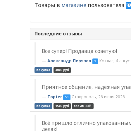
Товары в
магазине
пользователя
—
Последние отзывы
Все супер! Продавца советую!
Александр Перязев
Котлас, 4 авгус
1
покупка
3000 руб
Приятное общение, надёжная упак
Topter
Ставрополь, 26 июля 2026
53
покупка
1500 руб
взаимный
Всё пришло отлично упакованным!
делах!