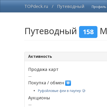
TOPdeck.ru
/
Путеводный
Профил
Путеводный
М
158
Активность
Продажа карт
—
Покупка / обмен
Руфойловые феи в паупер​ 🥲​
Аукционы
—