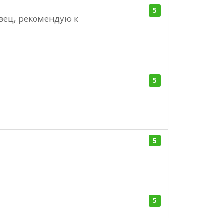
5
вец, рекомендую к
5
5
5