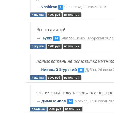
Vasidron
Балашиха, 22 июля 2026
8
покупка
1700 руб
взаимный
Все отлично!
JeyRix
Благовещенск, Амурская облас
94
покупка
1200 руб
взаимный
пользователь не оставил коммент
Николай Згурский
Дубна, 26 июня 
38
покупка
3200 руб
взаимный
Отличный покупатель, все быстро
Дима Мипов
Москва, 15 января 202
44
продажа
2500 руб
взаимный