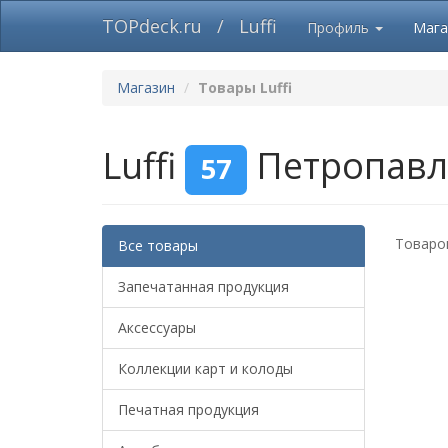
TOPdeck.ru
/
Luffi
Профиль
Мага
Магазин
Товары Luffi
Luffi
Петропавл
57
Товаров
Все товары
Запечатанная продукция
Аксессуары
Коллекции карт и колоды
Печатная продукция