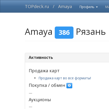
TOPdeck.ru
/
Amaya
Профиль
М
Amaya
Рязань
386
Активность
Продажа карт
Продажа карт во все форматы!
Покупка / обмен
—
Аукционы
—