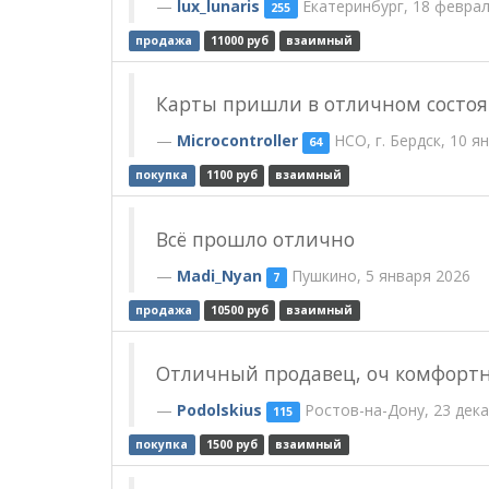
lux_lunaris
Екатеринбург, 18 феврал
255
продажа
11000 руб
взаимный
Карты пришли в отличном состоя
Microcontroller
НСО, г. Бердск, 10 я
64
покупка
1100 руб
взаимный
Всё прошло отлично
Madi_Nyan
Пушкино, 5 января 2026
7
продажа
10500 руб
взаимный
Отличный продавец, оч комфортн
Podolskius
Ростов-на-Дону, 23 дек
115
покупка
1500 руб
взаимный