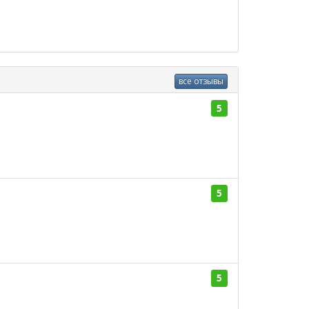
все отзывы
5
5
5