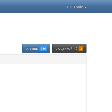
TOPTrade
отзывы
c оценкой <5
386
2