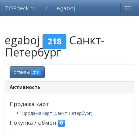
TOPdeck.ru
/
egaboj
Вклю
нави
egaboj
Санкт-
218
Петербург
отзывы
218
Активность
Продажа карт
Продажа карт (Санкт-Петербург)
Покупка / обмен
—