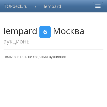
TOPdeck.ru
/
lempard
Вклю
нави
lempard
Москва
6
аукционы
Пользователь не создавал аукционов