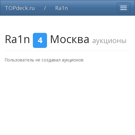
TOPdeck.ru
/
Ra1n
Вклю
нави
Ra1n
Москва
4
аукционы
Пользователь не создавал аукционов