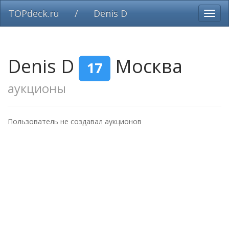
TOPdeck.ru
/
Denis D
Вклю
нави
Denis D
Москва
17
аукционы
Пользователь не создавал аукционов