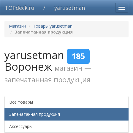
TOPdeck.ru
/
yarusetman
Вклю
нави
Магазин
Товары yarusetman
Запечатанная продукция
yarusetman
185
Воронеж
магазин —
запечатанная продукция
Все товары
Запечатанная продукция
Аксессуары