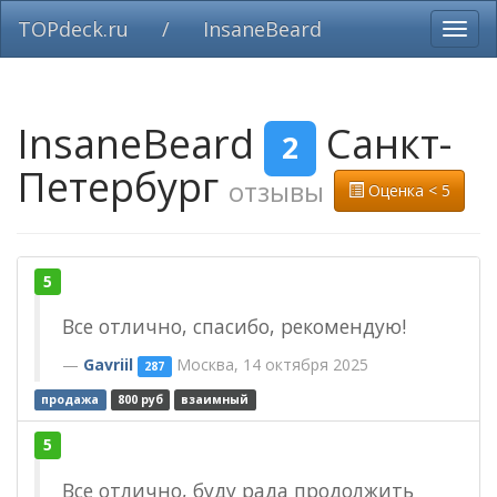
TOPdeck.ru
/
InsaneBeard
Вклю
нави
InsaneBeard
Санкт-
2
Петербург
отзывы
Оценка < 5
5
Все отлично, спасибо, рекомендую!
Gavriil
Москва, 14 октября 2025
287
продажа
800 руб
взаимный
5
Все отлично, буду рада продолжить