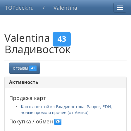
TOPdeck.ru
/
Valentina
Вклю
нави
Valentina
43
Владивосток
отзывы
43
Активность
Продажа карт
Карты почтой из Владивостока: Pauper, EDH,
новые промо и прочее (от Амика)
Покупка / обмен
—