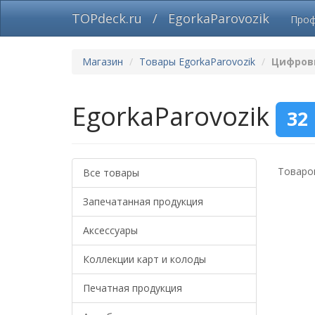
TOPdeck.ru
/
EgorkaParovozik
Про
Магазин
Товары EgorkaParovozik
Цифров
EgorkaParovozik
32
Товаров
Все товары
Запечатанная продукция
Аксессуары
Коллекции карт и колоды
Печатная продукция