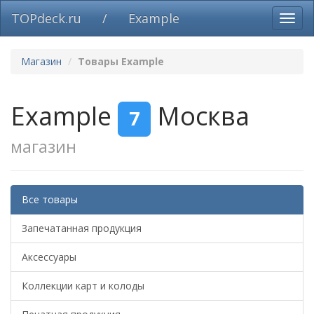
TOPdeck.ru
/
Example
Вклю
нави
Магазин
Товары Example
Example
Москва
7
магазин
Все товары
Запечатанная продукция
Аксессуары
Коллекции карт и колоды