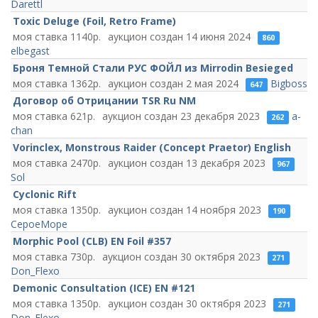
Darettl
Toxic Deluge (Foil, Retro Frame)
1140
14 июня 2024
860
elbegast
Броня Темной Стали РУС ФОЙЛ из Mirrodin Besieged
1362
2 мая 2024
Bigboss
647
Договор об Отрицании TSR Ru NM
621
23 декабря 2023
a-
262
chan
Vorinclex, Monstrous Raider (Concept Praetor) English
2470
13 декабря 2023
967
Sol
Cyclonic Rift
1350
14 ноября 2023
190
CepoeMope
Morphic Pool (CLB) EN Foil #357
730
30 октября 2023
271
Don_Flexo
Demonic Consultation (ICE) EN #121
1350
30 октября 2023
271
Don_Flexo