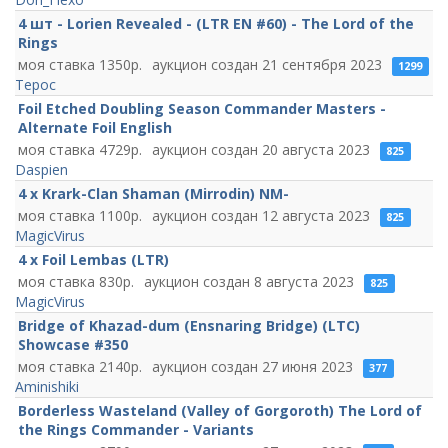
4 шт - Lorien Revealed - (LTR EN #60) - The Lord of the
Rings
1350
21 сентября 2023
1299
Терос
Foil Etched Doubling Season Commander Masters -
Alternate Foil English
4729
20 августа 2023
825
Daspien
4 x Krark-Clan Shaman (Mirrodin) NM-
1100
12 августа 2023
825
MagicVirus
4 x Foil Lembas (LTR)
830
8 августа 2023
825
MagicVirus
Bridge of Khazad-dum (Ensnaring Bridge) (LTC)
Showcase #350
2140
27 июня 2023
377
Aminishiki
Borderless Wasteland (Valley of Gorgoroth) The Lord of
the Rings Commander - Variants