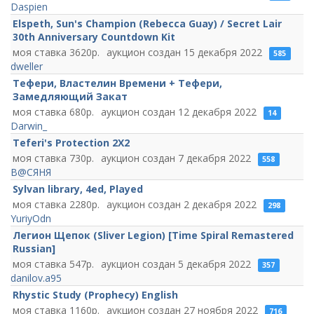
Daspien
Elspeth, Sun's Champion (Rebecca Guay) / Secret Lair
30th Anniversary Countdown Kit
3620
15 декабря 2022
585
dweller
Тефери, Властелин Времени + Тефери,
Замедляющий Закат
680
12 декабря 2022
14
Darwin_
Teferi's Protection 2X2
730
7 декабря 2022
558
В@СЯНЯ
Sylvan library, 4ed, Played
2280
2 декабря 2022
298
YuriyOdn
Легион Щепок (Sliver Legion) [Time Spiral Remastered
Russian]
547
5 декабря 2022
357
danilov.a95
Rhystic Study (Prophecy) English
1160
27 ноября 2022
716