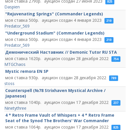
2790
27 июня 2023
825
Daspien
"Rejuvenating Springs" (Commander Legends)
500
4 января 2023
210
Predator_569
"Underground Stadium" (Commander Legends)
500
4 января 2023
210
Predator_569
Демонический Наставник // Demonic Tutor RU STA
1620
28 декабря 2022
754
MTGChaos
Mystic remora EN SP
930
28 декабря 2022
789
stoss
Counterspell (№78 Strixhaven Mystical Archive /
Japanese)
1040
17 декабря 2022
237
Ninetythree
4 * Retro Frame Vault of Whispers + 4 * Retro Frame
Seat of the Synod The Brothers' War Commander
1064
17 декабря 2022
825