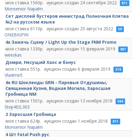
1560
24 сентября 2022
811
Monsenior Napalm
Сет дисплей бустеров иннистрад Полночная Клятва
№2 на русском языке
6110
25 августа 2022
59
ONEBIGPIN
4х Зажечь Сцену / Light Up the Stage FNM Promo
1330
15 февраля 2019
907
weeskas
Домри, Несущий Хаос и бонус
551
6 февраля 2019
374
VladimirE
4x RU Шокленды GRN - Паровые Отдушины,
Священная Кузня, Водная Могила, Заросшая
Гробница NM
1501
13 ноября 2018
504
Step4EG.303
2 Заросшая Гробница
624
1 ноября 2018
811
Monsenior Napalm
4 Шт Fatal Push рус