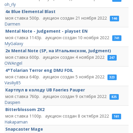
oh_rly
4х Blue Elemental Blast
500
21 ноября 2022
146
Darmen
Mental Note - Judgement - playset EN
1143
10 ноября 2022
741
MyGalaxy
2x Mental Note (SP, на Итальянском, Judgment)
600
4 ноября 2022
247
OWAngel
4*Tolarian Terror eng DMU FOIL
640
5 ноября 2022
323
Vasiliy85
Картпул в колоду UB Faeries Pauper
760
9 октября 2022
825
Daspien
Bitterblossom 2X2
1100
8 октября 2022
161
Hakapaman
Snapcaster Mage