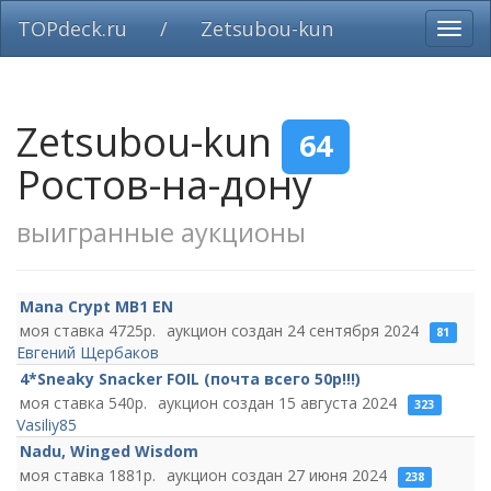
TOPdeck.ru
/
Zetsubou-kun
Вклю
нави
Zetsubou-kun
64
Ростов-на-дону
выигранные аукционы
Mana Crypt MB1 EN
4725
24 сентября 2024
81
Евгений Щербаков
4*Sneaky Snacker FOIL (почта всего 50р!!!)
540
15 августа 2024
323
Vasiliy85
Nadu, Winged Wisdom
1881
27 июня 2024
238