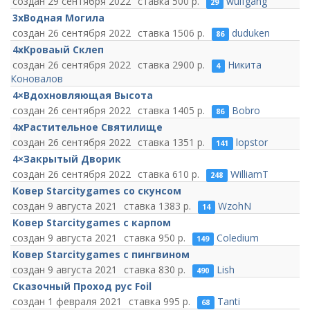
29 сентября 2022
500
wulfgang
29
3хВодная Могила
26 сентября 2022
1506
duduken
86
4хКроваый Склеп
26 сентября 2022
2900
Никита
4
Коновалов
4×Вдохновляющая Высота
26 сентября 2022
1405
Bobro
86
4хРастительное Святилище
26 сентября 2022
1351
lopstor
141
4×Закрытый Дворик
26 сентября 2022
610
WilliamT
248
Ковер Starcitygames со скунсом
9 августа 2021
1383
WzohN
14
Ковер Starcitygames с карпом
9 августа 2021
950
Coledium
149
Ковер Starcitygames с пингвином
9 августа 2021
830
Lish
490
Сказочный Проход рус Foil
1 февраля 2021
995
Tanti
68