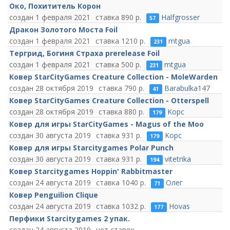
Око, Похититель Корон
1 февраля 2021
890
Halfgrosser
57
Дракон Золотого Моста Foil
1 февраля 2021
1210
mtgua
231
Тергрид, Богиня Страха prerelease Foil
1 февраля 2021
500
mtgua
231
Ковер StarCityGames Creature Collection - MoleWarden
28 октября 2019
790
Barabulka147
41
Ковер StarCityGames Creature Collection - Otterspell
28 октября 2019
880
Kopc
179
Ковер для игры StarCityGames - Magus of the Moo
30 августа 2019
931
Kopc
179
Ковер для игры Starcitygames Polar Punch
30 августа 2019
931
vitetrika
194
Ковер Starcitygames Hoppin' Rabbitmaster
24 августа 2019
1040
Олег
71
Ковер Penguilion Clique
24 августа 2019
1032
Hovas
177
Перфики Starcitygames 2 упак.
24 августа 2019
нет ставок