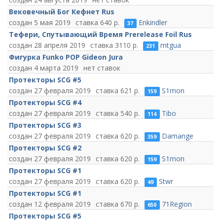
Вековечный Бог Кефнет Rus
5 мая 2019
640
Enkindler
37
Тефери, Спутывающий Время Prerelease Foil Rus
28 апреля 2019
3110
mtgua
231
Фигурка Funko POP Gideon Jura
4 марта 2019
нет ставок
Протекторы SCG #5
27 февраля 2019
621
S1mon
159
Протекторы SCG #4
27 февраля 2019
540
Tibo
114
Протекторы SCG #3
27 февраля 2019
620
Damange
359
Протекторы SCG #2
27 февраля 2019
620
S1mon
159
Протекторы SCG #1
27 февраля 2019
620
Stwr
49
Протекторы SCG #1
12 февраля 2019
670
71Region
650
Протекторы SCG #5