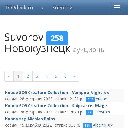
TOPdeck.ru
/
Suvorov
Вклю
нави
Suvorov
258
Новокузнецк
аукционы
«
1
2
3
4
5
6
»
Ковер SCG Creature Collection - Vampire Nightfox
28 февраля 2023
2121
yuriho
107
Ковер SCG Creature Collection - Snipcaster Mage
28 февраля 2023
2070
Ornstain
47
Ковер scg Nicolas Bolas
15 декабря 2022
930
Alberto_07
108