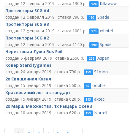
12 февраля 2019
1300
Killawow
128
Протекторы SCG #4
12 февраля 2019
790
Spade
190
Протекторы SCG #3
12 февраля 2019
1001
xrhntel
175
Протекторы SCG #2
12 февраля 2019
1140
Spade
190
Нерестовая Лужа Rus Foil
6 февраля 2019
2550
Aspen
226
Ковер Starcitygames
24 января 2019
790
S1mon
159
2х Священная Кузня
15 января 2019
560
oophie
49
Красносиний лот в стандарт
15 января 2019
620
aktec
143
2х Марш Множества, 1х Рыцарь Осени
10 января 2019
620
Norrell
159