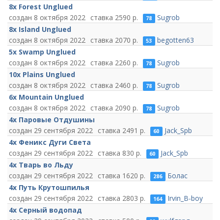
8х Forest Unglued
8 октября 2022
2590
Sugrob
78
8х Island Unglued
8 октября 2022
2070
begotten63
53
5х Swamp Unglued
8 октября 2022
2260
Sugrob
78
10х Plains Unglued
8 октября 2022
2460
Sugrob
78
6х Mountain Unglued
8 октября 2022
2090
Sugrob
78
4х Паровые Отдушины
29 сентября 2022
2491
Jack_Spb
60
4х Феникс Дуги Света
29 сентября 2022
830
Jack_Spb
60
4х Тварь во Льду
29 сентября 2022
1620
Болас
286
4х Путь Крутошпилья
29 сентября 2022
2803
Irvin_B-boy
164
4x Серный водопад