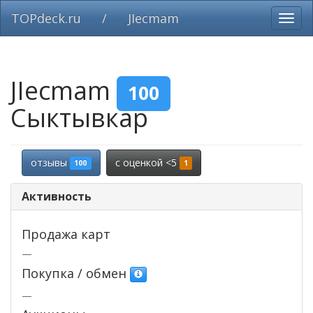
TOPdeck.ru
/
JIecmam
Вклю
нави
JIecmam
100
Сыктывкар
отзывы
c оценкой <5
100
1
Активность
Продажа карт
—
Покупка / обмен
—