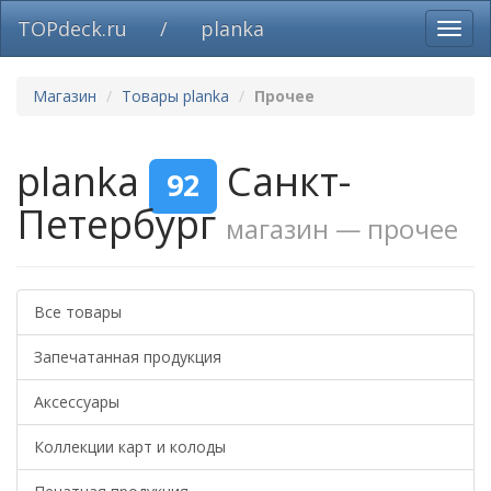
TOPdeck.ru
/
planka
Вклю
нави
Магазин
Товары planka
Прочее
planka
Санкт-
92
Петербург
магазин — прочее
Все товары
Запечатанная продукция
Аксессуары
Коллекции карт и колоды