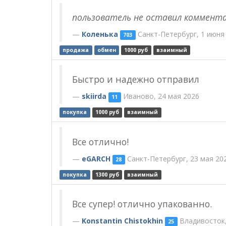
пользователь не оставил коммент
Коленька
Санкт-Петербург, 1 июня
703
продажа
обмен
1000 руб
взаимный
Быстро и надежно отправил
skiirda
Иваново, 24 мая 2026
11
покупка
1000 руб
взаимный
Все отлично!
eGARCH
Санкт-Петербург, 23 мая 20
28
покупка
1300 руб
взаимный
Все супер! отлично упакованно.
Konstantin Chistokhin
Владивосток,
25