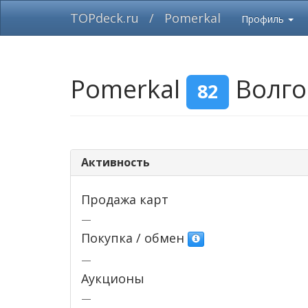
TOPdeck.ru
/
Pomerkal
Профиль
Pomerkal
Волго
82
Активность
Продажа карт
—
Покупка / обмен
—
Аукционы
—