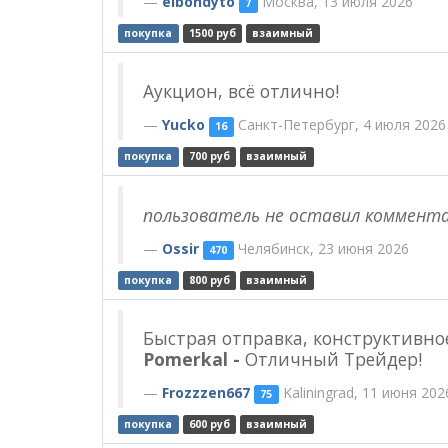
elbondyto
Москва, 13 июля 2026
7
покупка
1500 руб
взаимный
Аукцион, всё отлично!
Yucko
Санкт-Петербург, 4 июля 2026
16
покупка
700 руб
взаимный
пользователь не оставил коммент
Ossir
Челябинск, 23 июня 2026
470
покупка
800 руб
взаимный
Быстрая отправка, конструктивно
Pomerkal -
Отличный Трейдер!
Frozzzen667
Kaliningrad, 11 июня 202
75
покупка
600 руб
взаимный