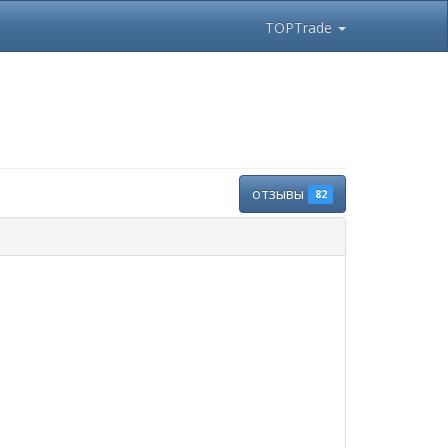
TOPTrade
отзывы
82