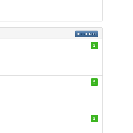
все отзывы
5
5
5