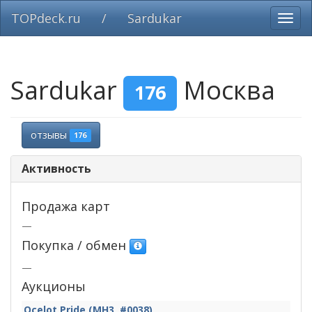
TOPdeck.ru
/
Sardukar
Вклю
нави
Sardukar
Москва
176
отзывы
176
Активность
Продажа карт
—
Покупка / обмен
—
Аукционы
Ocelot Pride (MH3, #0038)