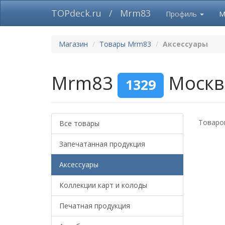
TOPdeck.ru
/
Mrm83
Профиль
М
Магазин
Товары Mrm83
Аксессуары
Mrm83
Моск
1329
Товаров
Все товары
Запечатанная продукция
Аксессуары
Коллекции карт и колоды
Печатная продукция