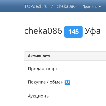
TOPdeck.ru
/
cheka086
Профиль
cheka086
Уфа
145
Активность
Продажа карт
—
Покупка / обмен
—
Аукционы
—