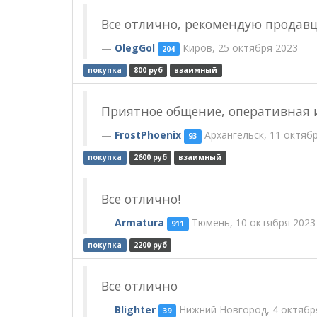
Все отлично, рекомендую продавц
OlegGol
Киров, 25 октября 2023
204
покупка
800 руб
взаимный
Приятное общение, оперативная и
FrostPhoenix
Архангельск, 11 октяб
93
покупка
2600 руб
взаимный
Все отлично!
Armatura
Тюмень, 10 октября 2023
911
покупка
2200 руб
Все отлично
Blighter
Нижний Новгород, 4 октябр
39