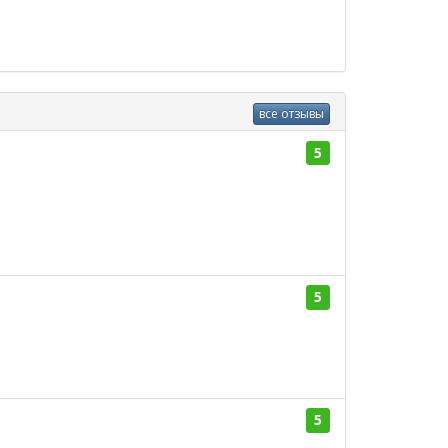
все отзывы
5
5
5