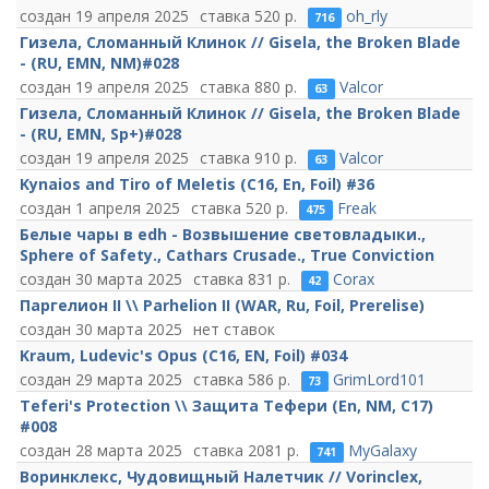
19 апреля 2025
520
oh_rly
716
Гизела, Сломанный Клинок // Gisela, the Broken Blade
- (RU, EMN, NM)#028
19 апреля 2025
880
Valcor
63
Гизела, Сломанный Клинок // Gisela, the Broken Blade
- (RU, EMN, Sp+)#028
19 апреля 2025
910
Valcor
63
Kynaios and Tiro of Meletis (C16, En, Foil) #36
1 апреля 2025
520
Freak
475
Белые чары в edh - Возвышение световладыки.,
Sphere of Safety., Cathars Crusade., True Conviction
30 марта 2025
831
Corax
42
Паргелион II \\ Parhelion II (WAR, Ru, Foil, Prerelise)
30 марта 2025
нет ставок
Kraum, Ludevic's Opus (C16, EN, Foil) #034
29 марта 2025
586
GrimLord101
73
Teferi's Protection \\ Защита Тефери (En, NM, C17)
#008
28 марта 2025
2081
MyGalaxy
741
Воринклекс, Чудовищный Налетчик // Vorinclex,