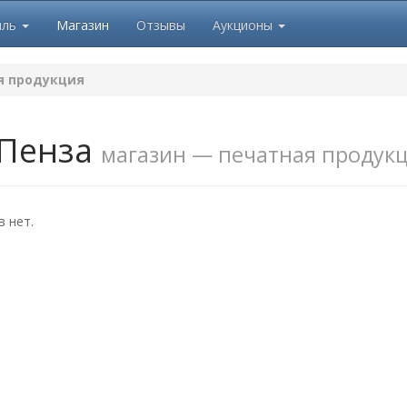
иль
Магазин
Отзывы
Аукционы
я продукция
Пенза
магазин — печатная продук
 нет.