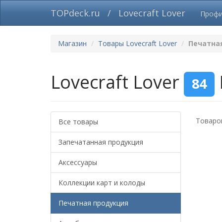
TOPdeck.ru
/
Lovecraft Lover
Проф
Магазин
Товары Lovecraft Lover
Печатна
Lovecraft Lover
84
Товаров
Все товары
Запечатанная продукция
Аксессуары
Коллекции карт и колоды
Печатная продукция