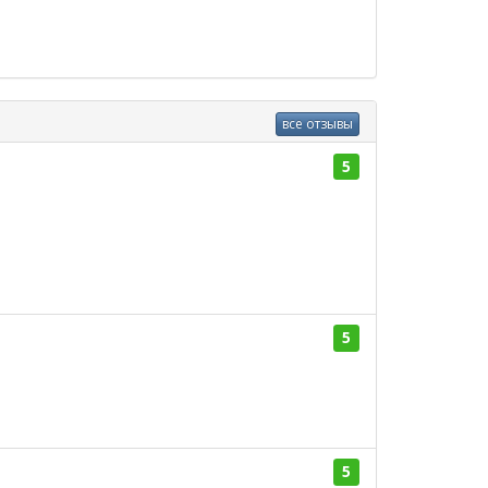
все отзывы
5
5
5