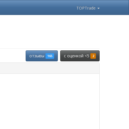
TOPTrade
отзывы
c оценкой <5
165
2