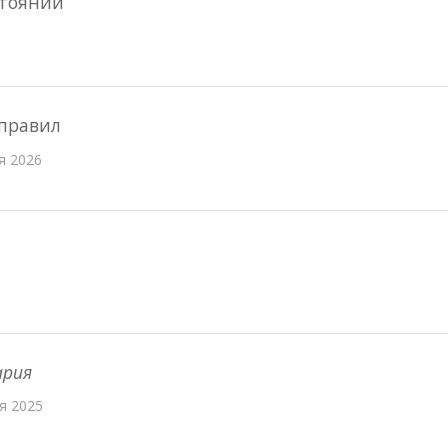
стоянии
тправил
я 2026
ария
я 2025