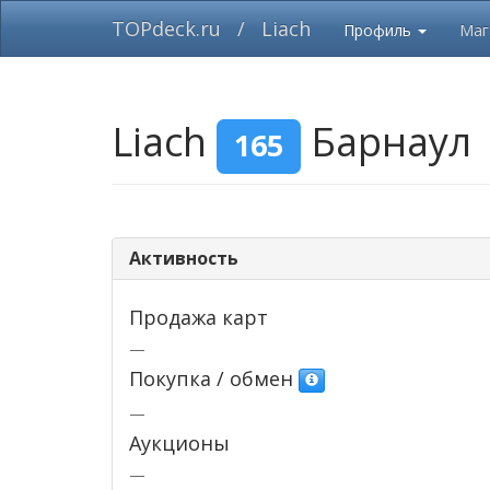
TOPdeck.ru
/
Liach
Профиль
Маг
Liach
Барнаул
165
Активность
Продажа карт
—
Покупка / обмен
—
Аукционы
—