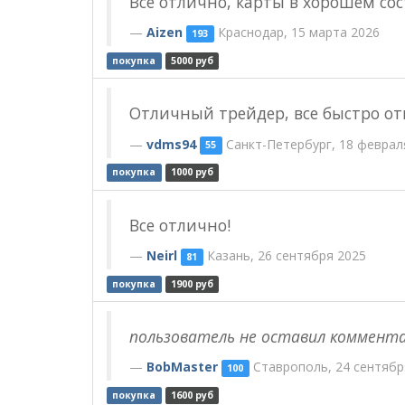
Все отлично, карты в хорошем со
Aizen
Краснодар, 15 марта 2026
193
покупка
5000 руб
Отличный трейдер, все быстро о
vdms94
Санкт-Петербург, 18 феврал
55
покупка
1000 руб
Все отлично!
Neirl
Казань, 26 сентября 2025
81
покупка
1900 руб
пользователь не оставил коммент
BobMaster
Ставрополь, 24 сентябр
100
покупка
1600 руб