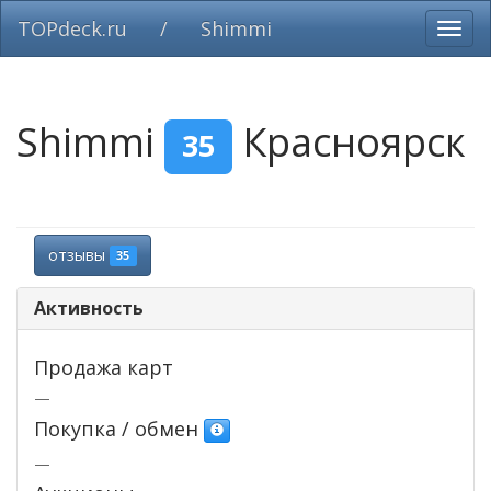
TOPdeck.ru
/
Shimmi
Вклю
нави
Shimmi
Красноярск
35
отзывы
35
Активность
Продажа карт
—
Покупка / обмен
—