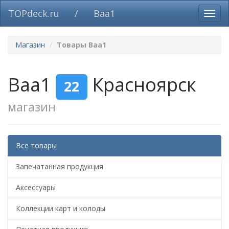
TOPdeck.ru
/
Baa1
Вклю
нави
Магазин
Товары Baa1
Baa1
Красноярск
22
магазин
Все товары
Запечатанная продукция
Аксессуары
Коллекции карт и колоды