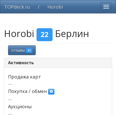
TOPdeck.ru
/
Horobi
Вклю
нави
Horobi
Берлин
22
отзывы
22
Активность
Продажа карт
—
Покупка / обмен
—
Аукционы
—