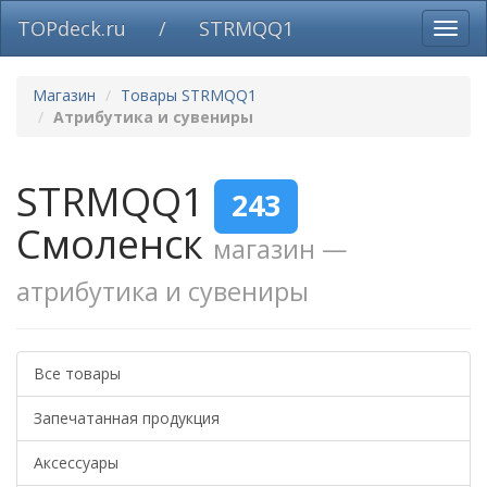
TOPdeck.ru
/
STRMQQ1
Вклю
нави
Магазин
Товары STRMQQ1
Атрибутика и сувениры
STRMQQ1
243
Смоленск
магазин —
атрибутика и сувениры
Все товары
Запечатанная продукция
Аксессуары