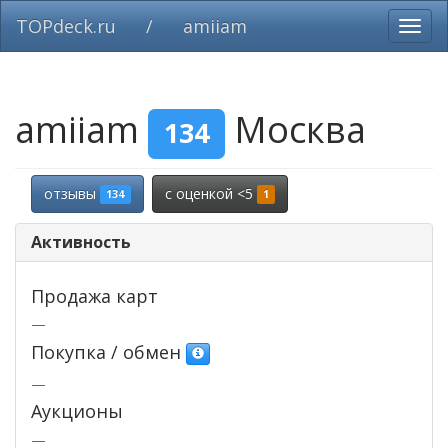
TOPdeck.ru
/
amiiam
Вклю
нави
amiiam
Москва
134
отзывы
c оценкой <5
134
1
Активность
Продажа карт
—
Покупка / обмен
—
Аукционы
—