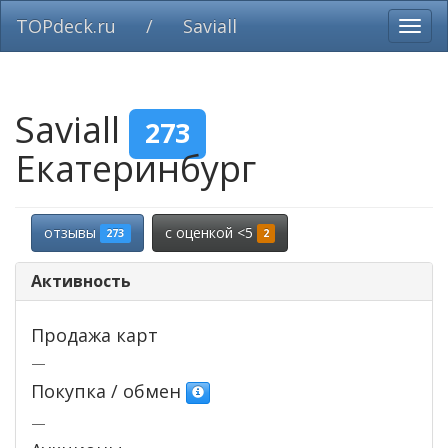
TOPdeck.ru
/
Saviall
Вклю
нави
Saviall
273
Екатеринбург
отзывы
c оценкой <5
273
2
Активность
Продажа карт
—
Покупка / обмен
—