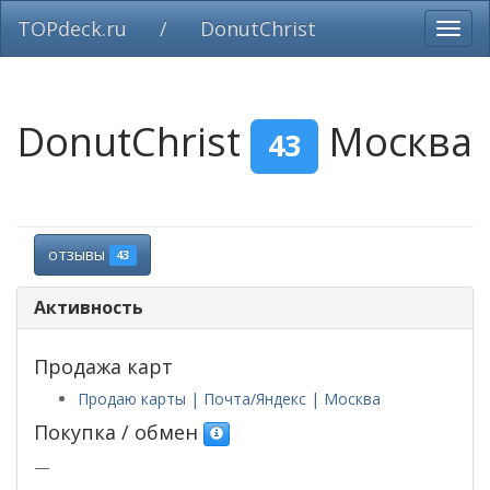
TOPdeck.ru
/
DonutChrist
Вклю
нави
DonutChrist
Москва
43
отзывы
43
Активность
Продажа карт
Продаю карты | Почта/Яндекс | Москва
Покупка / обмен
—