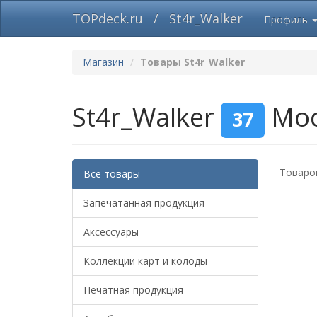
TOPdeck.ru
/
St4r_Walker
Профиль
Магазин
Товары St4r_Walker
St4r_Walker
Мо
37
Товаров
Все товары
Запечатанная продукция
Аксессуары
Коллекции карт и колоды
Печатная продукция