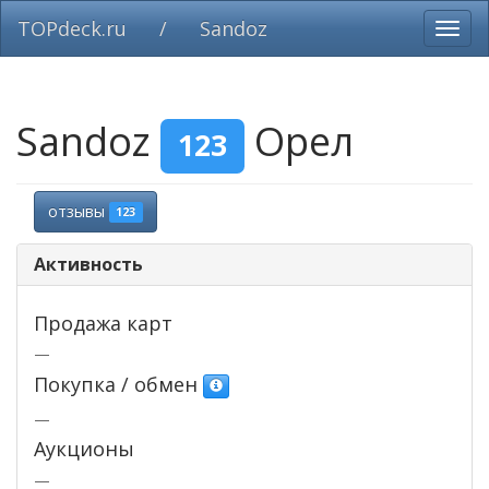
TOPdeck.ru
/
Sandoz
Вклю
нави
Sandoz
Орел
123
отзывы
123
Активность
Продажа карт
—
Покупка / обмен
—
Аукционы
—