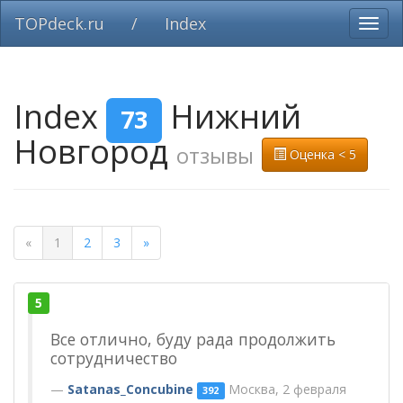
TOPdeck.ru
/
Index
Вклю
нави
Index
Нижний
73
Новгород
отзывы
Оценка < 5
«
1
2
3
»
5
Все отлично, буду рада продолжить
сотрудничество
Satanas_Concubine
Москва, 2 февраля
392