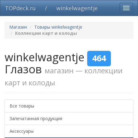
TOPdeck.ru
/
winkelwagentje
Вклю
нави
Магазин
Товары winkelwagentje
Коллекции карт и колоды
winkelwagentje
464
Глазов
магазин — коллекции
карт и колоды
Все товары
Запечатанная продукция
Аксессуары