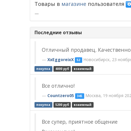
Товары в
магазине
пользователя
—
Последние отзывы
Отличный продавец. Качественно 
XxEggoreixX
Новосибирск, 23 ноябр
52
покупка
4000 руб
взаимный
Все отлично!
Countzero05
Москва, 19 ноября 20
345
покупка
5200 руб
взаимный
Все супер, приятное общение