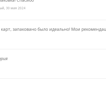
аковка! Спасибо
й, 30 мая 2024
карт, запаковано было идеально! Мои рекоменда
ария