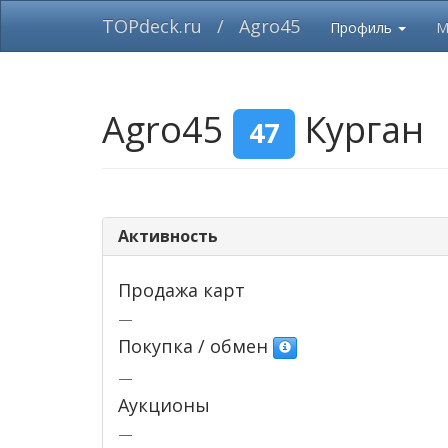
TOPdeck.ru
/
Agro45
Профиль
М
Agro45
Курган
47
Активность
Продажа карт
—
Покупка / обмен
—
Аукционы
—