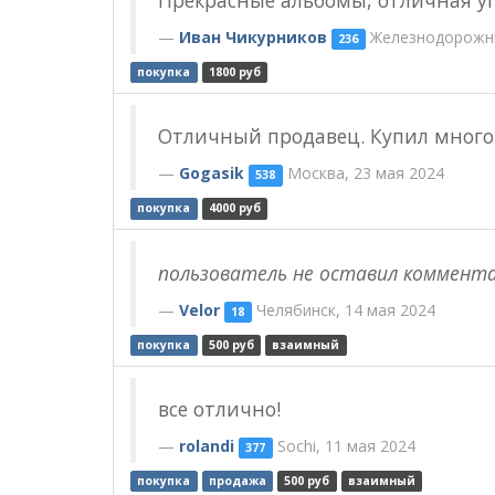
Прекрасные альбомы, отличная уп
Иван Чикурников
Железнодорожны
236
покупка
1800 руб
Отличный продавец. Купил много 
Gogasik
Москва, 23 мая 2024
538
покупка
4000 руб
пользователь не оставил коммент
Velor
Челябинск, 14 мая 2024
18
покупка
500 руб
взаимный
все отлично!
rolandi
Sochi, 11 мая 2024
377
покупка
продажа
500 руб
взаимный