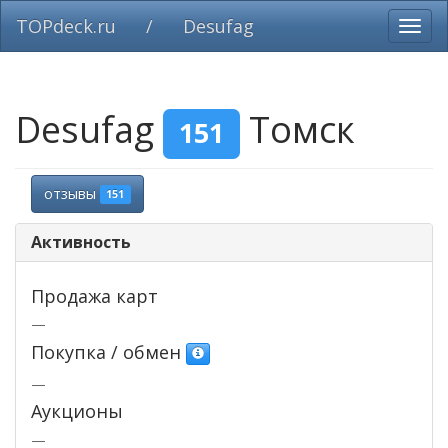
TOPdeck.ru
/
Desufag
Вклю
нави
Desufag
Томск
151
отзывы
151
Активность
Продажа карт
—
Покупка / обмен
—
Аукционы
—