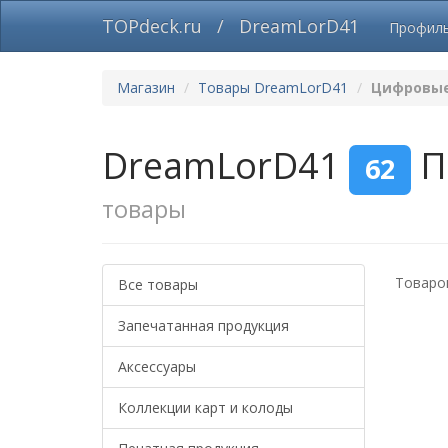
TOPdeck.ru
/
DreamLorD41
Профил
Магазин
Товары DreamLorD41
Цифровые
DreamLorD41
П
62
товары
Товаров
Все товары
Запечатанная продукция
Аксессуары
Коллекции карт и колоды