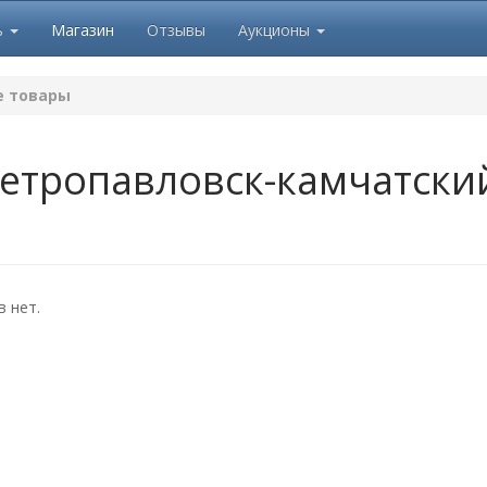
ь
Магазин
Отзывы
Аукционы
 товары
етропавловск-камчатск
 нет.