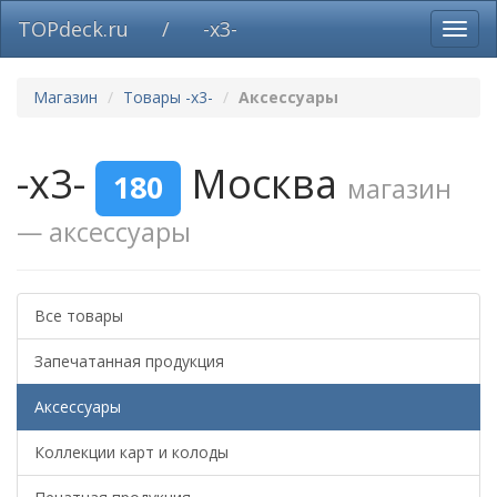
TOPdeck.ru
/
-x3-
Вклю
нави
Магазин
Товары -x3-
Аксессуары
-x3-
Москва
180
магазин
— аксессуары
Все товары
Запечатанная продукция
Аксессуары
Коллекции карт и колоды